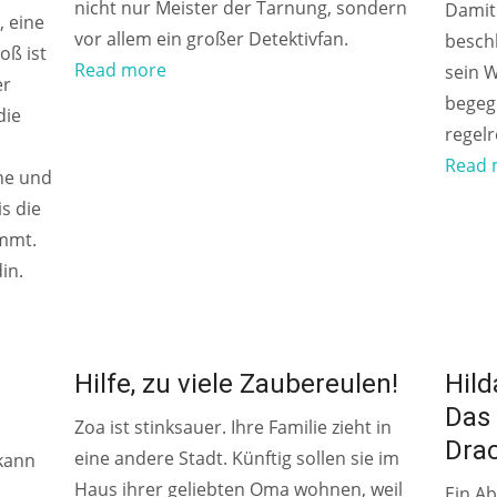
nicht nur Meister der Tarnung, sondern
Damit
 eine
vor allem ein großer Detektivfan.
beschl
oß ist
Read more
sein W
er
begeg
die
regelr
Read 
uhe und
is die
immt.
in.
AB 8 JAHREN
AB 6 J
Hilfe, zu viele Zaubereulen!
Hild
Das
Zoa ist stinksauer. Ihre Familie zieht in
Dra
eine andere Stadt. Künftig sollen sie im
kann
Haus ihrer geliebten Oma wohnen, weil
Ein Ab