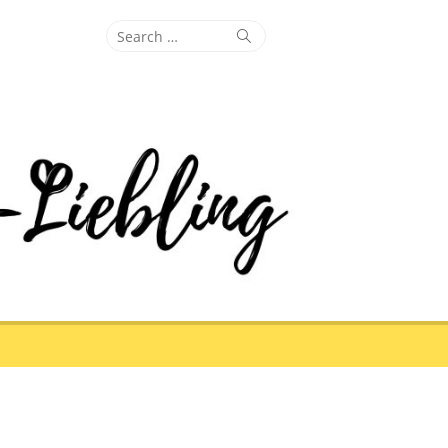
Search
Search
for: