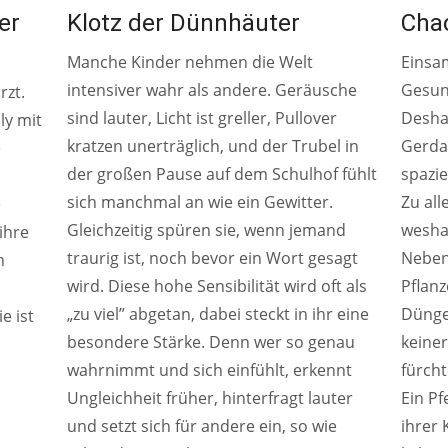
er
Klotz der Dünnhäuter
Chao
Manche Kinder nehmen die Welt
Einsam
intensiver wahr als andere. Geräusche
Gesun
rzt.
sind lauter, Licht ist greller, Pullover
Desha
ly mit
kratzen unerträglich, und der Trubel in
Gerda
e
der großen Pause auf dem Schulhof fühlt
spazie
sich manchmal an wie ein Gewitter.
Zu all
e
Gleichzeitig spüren sie, wenn jemand
wesha
ihre
traurig ist, noch bevor ein Wort gesagt
Neben
n
wird. Diese hohe Sensibilität wird oft als
Pflanz
„zu viel” abgetan, dabei steckt in ihr eine
Dünge
e ist
besondere Stärke. Denn wer so genau
keiner
wahrnimmt und sich einfühlt, erkennt
fürcht
Ungleichheit früher, hinterfragt lauter
Ein P
und setzt sich für andere ein, so wie
ihrer 