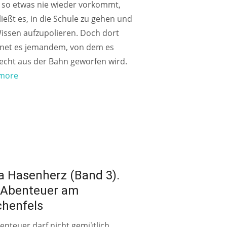
 so etwas nie wieder vorkommt,
ießt es, in die Schule zu gehen und
issen aufzupolieren. Doch dort
net es jemandem, von dem es
echt aus der Bahn geworfen wird.
more
AHREN
a Hasenherz (Band 3).
 Abenteuer am
chenfels
enteuer darf nicht gemütlich