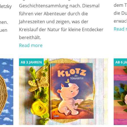
dem T
Geschichtensammlung nach. Diesmal
detzky
die Du
führen vier Abenteuer durch die
erwac
Jahreszeiten und zeigen, was der
men.
Read 
Kreislauf der Natur für kleine Entdecker
euen
bereithält.
Read more
AB 3 JAHREN
AB 6 J