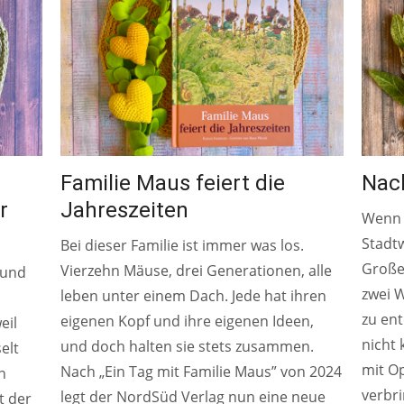
Familie Maus feiert die
Nac
r
Jahreszeiten
Wenn 
Stadt
Bei dieser Familie ist immer was los.
Großel
Vierzehn Mäuse, drei Generationen, alle
 und
zwei W
leben unter einem Dach. Jede hat ihren
zu ent
eigenen Kopf und ihre eigenen Ideen,
eil
nicht 
und doch halten sie stets zusammen.
elt
mit O
Nach „Ein Tag mit Familie Maus” von 2024
n
verbri
legt der NordSüd Verlag nun eine neue
t der