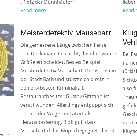
„Klotz der Dünnhäuter“.
lieber
Read more
Read 
AB 8 JAHREN
AB 6 J
Meisterdetektiv Mausebart
Klu
Vehl
Die gemessene Länge zwischen Ferse
und Deckhaar ist es nicht, die über wahre
Bei F
Größe entscheidet. Bestes Beispiel:
namen
Meisterdetektiv Mausebart. Der ist neu in
türki
der Stadt Bath und stürzt sich direkt in
Sichtb
den erstbesten Kriminalfall.
also f
Restaurantbesitzer Gustav Giftzahn ist
Theufe
verschwunden. Allerdings entpuppt sich
gefall
bereits der Weg zum Tatort als
Gesch
Herausforderung. Bloß gut, dass
das Un
Mausebart dabei Mopsi begegnet, der ist
Klugsc
Eine