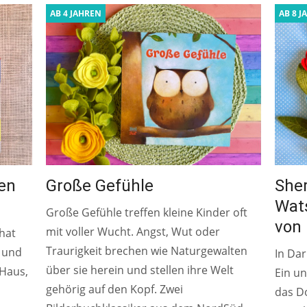
AB 4 JAHREN
AB 8 J
en
Große Gefühle
Sher
Wat
Große Gefühle treffen kleine Kinder oft
von
mit voller Wucht. Angst, Wut oder
 hat
Traurigkeit brechen wie Naturgewalten
, und
In Dar
über sie herein und stellen ihre Welt
Haus,
Ein u
gehörig auf den Kopf. Zwei
das Do