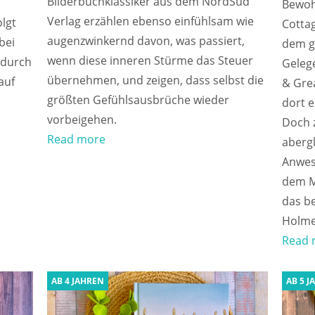
Bilderbuchklassiker aus dem NordSüd
m
Bewohn
Verlag erzählen ebenso einfühlsam wie
lgt
Cottag
augenzwinkernd davon, was passiert,
bei
dem g
wenn diese inneren Stürme das Steuer
 durch
Gelege
übernehmen, und zeigen, dass selbst die
auf
& Grea
größten Gefühlsausbrüche wieder
dort e
vorbeigehen.
Doch z
Read more
aberg
Anwes
dem Mo
das b
Holme
Read 
AB 4 JAHREN
AB 5 J