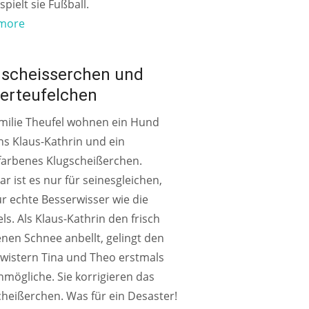
 spielt sie Fußball.
more
AHREN
gscheisserchen und
erteufelchen
amilie Theufel wohnen ein Hund
s Klaus-Kathrin und ein
sfarbenes Klugscheißerchen.
ar ist es nur für seinesgleichen,
ür echte Besserwisser wie die
ls. Als Klaus-Kathrin den frisch
enen Schnee anbellt, gelingt den
wistern Tina und Theo erstmals
mögliche. Sie korrigieren das
heißerchen. Was für ein Desaster!