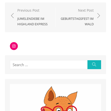
Beitragsnavigation
Previous Post
Next Post
JUWELENDIEBE IM
GEBURTSTAGSFEST IM
HIGHLAND EXPRESS
WALD
Instagram
Search
Search
for: