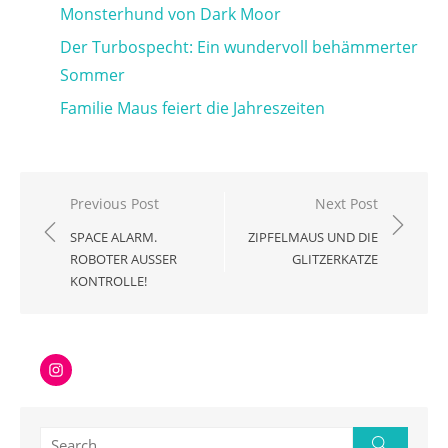
Monsterhund von Dark Moor
Der Turbospecht: Ein wundervoll behämmerter
Sommer
Familie Maus feiert die Jahreszeiten
Beitragsnavigation
Previous Post
Next Post
SPACE ALARM.
ZIPFELMAUS UND DIE
ROBOTER AUSSER K
GLITZERKATZE
ONTROLLE!
Instagram
Search
Search