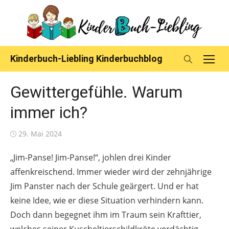
Skip
to
content
Kinderbuch-Liebling Kinderbuchblog
Gewittergefühle. Warum
immer ich?
Posted
29. Mai 2024
on
„Jim-Panse! Jim-Panse!“, johlen drei Kinder
affenkreischend. Immer wieder wird der zehnjährige
Jim Panster nach der Schule geärgert. Und er hat
keine Idee, wie er diese Situation verhindern kann.
Doch dann begegnet ihm im Traum sein Krafttier,
welches seiner Kuscheltierschildkröte verdächtig