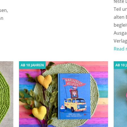
feste
Teil u
sen,
alten
hn
beglei
Ausga
Verlag
Read 
AB 10 JAHREN
AB 10 