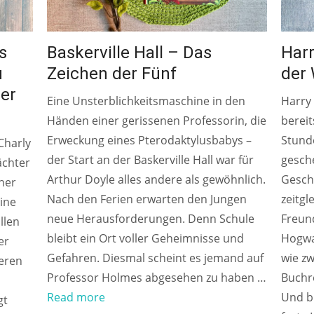
s
Baskerville Hall – Das
Harr
u
Zeichen der Fünf
der
ter
Eine Unsterblichkeitsmaschine in den
Harry 
Händen einer gerissenen Professorin, die
bereit
Erweckung eines Pterodaktylusbabys –
Stund
 Charly
der Start an der Baskerville Hall war für
gesch
ächter
Arthur Doyle alles andere als gewöhnlich.
Gesch
iner
Nach den Ferien erwarten den Jungen
zeitgl
eine
neue Herausforderungen. Denn Schule
Freun
llen
bleibt ein Ort voller Geheimnisse und
Hogwa
er
Gefahren. Diesmal scheint es jemand auf
wie zw
eren
Professor Holmes abgesehen zu haben …
Buchre
Read more
Und bi
gt