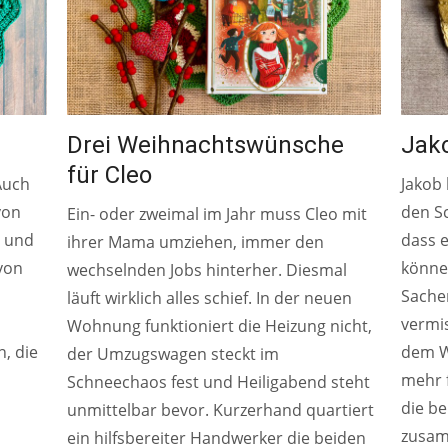
Drei Weihnachtswünsche
Jak
für Cleo
Auch
Jakob 
von
den S
Ein- oder zweimal im Jahr muss Cleo mit
n und
dass 
ihrer Mama umziehen, immer den
 von
können
wechselnden Jobs hinterher. Diesmal
Sachen
läuft wirklich alles schief. In der neuen
vermis
Wohnung funktioniert die Heizung nicht,
, die
dem W
der Umzugswagen steckt im
mehr f
Schneechaos fest und Heiligabend steht
die be
unmittelbar bevor. Kurzerhand quartiert
zusa
ein hilfsbereiter Handwerker die beiden