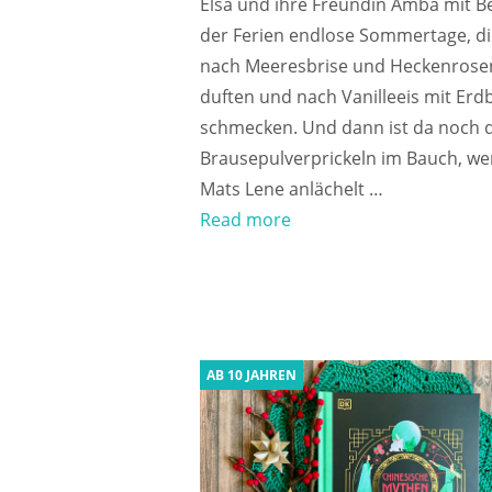
Elsa und ihre Freundin Amba mit B
der Ferien endlose Sommertage, di
nach Meeresbrise und Heckenrose
duften und nach Vanilleeis mit Er
schmecken. Und dann ist da noch 
Brausepulverprickeln im Bauch, w
Mats Lene anlächelt …
Read more
AB 10 JAHREN