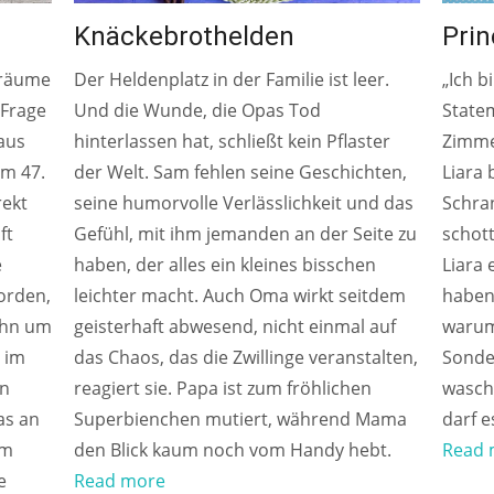
Knäckebrothelden
Prin
Träume
Der Heldenplatz in der Familie ist leer.
„Ich b
 Frage
Und die Wunde, die Opas Tod
State
 aus
hinterlassen hat, schließt kein Pflaster
Zimme
im 47.
der Welt. Sam fehlen seine Geschichten,
Liara 
rekt
seine humorvolle Verlässlichkeit und das
Schran
ft
Gefühl, mit ihm jemanden an der Seite zu
schott
e
haben, der alles ein kleines bisschen
Liara
orden,
leichter macht. Auch Oma wirkt seitdem
haben
 ihn um
geisterhaft abwesend, nicht einmal auf
warum 
i im
das Chaos, das die Zwillinge veranstalten,
Sonder
rn
reagiert sie. Papa ist zum fröhlichen
wasch
as an
Superbienchen mutiert, während Mama
darf e
um
den Blick kaum noch vom Handy hebt.
Read 
e
Read more