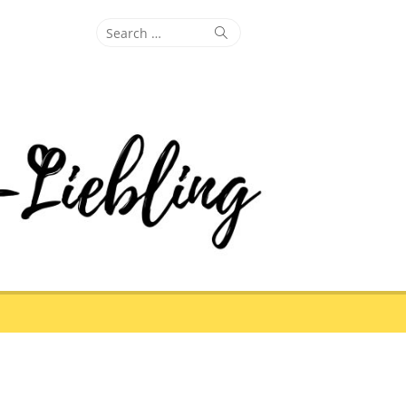
Search
Search
for: