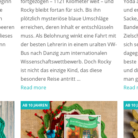
eginn
fortgezogen – 1121 Kilometer weit – und
Yoda a
e
Rocky bleibt fortan für sich. Bis ihn
und e
n
plötzlich mysteriöse blaue Umschläge
Sacke,
dbeeren
erreichen, deren Inhalt er entschlüsseln
Bande 
dieses
muss. Als Belohnung winkt eine Fahrt mit
Zielsc
enn
der besten Lehrerin in einem uralten VW-
sich s
Bus nach Danzig zum internationalen
dagege
Wissenschaftswettbewerb. Doch Rocky
beste 
ist nicht das einzige Kind, das diese
und di
besondere Reise antritt …
man ge
Read more
Read 
AB 10 JAHREN
AB 10 