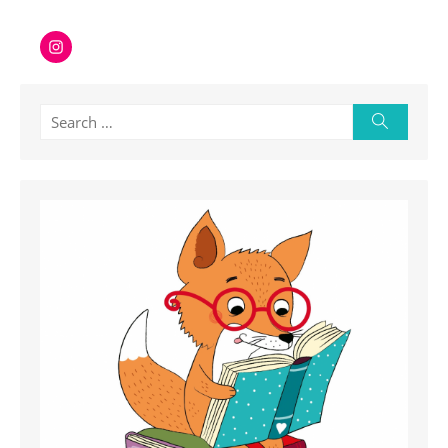
Instagram
Search
Search
for: