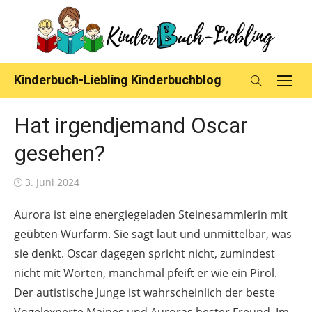
Skip
to
content
Kinderbuch-Liebling Kinderbuchblog
Hat irgendjemand Oscar
gesehen?
Posted
3. Juni 2024
on
Aurora ist eine energiegeladen Steinesammlerin mit
geübten Wurfarm. Sie sagt laut und unmittelbar, was
sie denkt. Oscar dagegen spricht nicht, zumindest
nicht mit Worten, manchmal pfeift er wie ein Pirol.
Der autistische Junge ist wahrscheinlich der beste
Vogelexperte Maines und Auroras bester Freund. Im