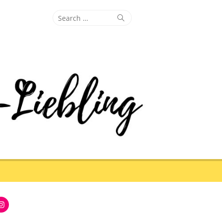
Search
Search
for:
Instagram