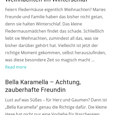
Feiern Fledermäuse eigentlich Weihnachten? Maries
Freunde und Familie haben das bisher nicht getan,
denn sie halten Winterschlaf. Das kleine
Fledermausmädchen findet das schade. Schließlich
liebt sie Weihnachten, zumindest all das, was sie
bisher darüber gehört hat. Vielleicht ist jetzt der
richtige Moment gekommen, selbst herauszufinden,
was diese besondere Zeit so magisch macht …
Read more
AB 8 JAHREN
Bella Karamella – Achtung,
zauberhafte Freundin
Lust auf was Süßes – für Herz und Gaumen? Dann ist
„Bella Karamella“ genau die Richtige dafür. Die kleine
Hexe hat nicht nur eine Vorliebe für Naschereien,