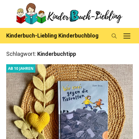
Skip
to
content
Kinderbuch-Liebling Kinderbuchblog
Schlagwort:
Kinderbuchtipp
AB 10 JAHREN