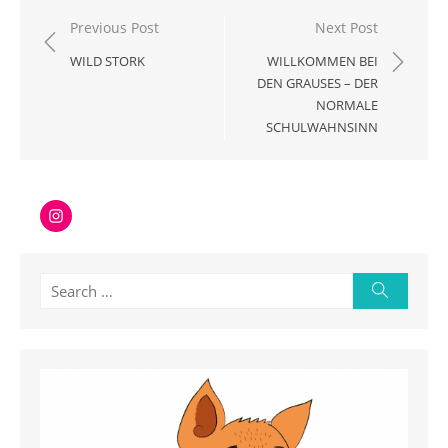
Beitragsnavigation
Previous Post
Next Post
WILD STORK
WILLKOMMEN BEI
DEN GRAUSES – DER
NORMALE
SCHULWAHNSINN
Instagram
Search
Search
for: