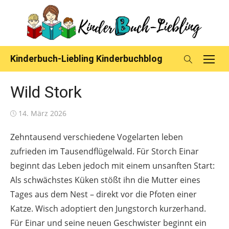
Skip
to
content
Kinderbuch-Liebling Kinderbuchblog
Wild Stork
Posted
14. März 2026
on
Zehntausend verschiedene Vogelarten leben
zufrieden im Tausendflügelwald. Für Storch Einar
beginnt das Leben jedoch mit einem unsanften Start:
Als schwächstes Küken stößt ihn die Mutter eines
Tages aus dem Nest – direkt vor die Pfoten einer
Katze. Wisch adoptiert den Jungstorch kurzerhand.
Für Einar und seine neuen Geschwister beginnt ein