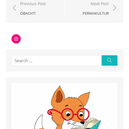
Beitragsnavigation
Previous Post
Next Post
OBACHT!
PERMAKULTUR
Instagram
Search
Search
for: