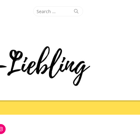
Search
Search
for:
Instagram