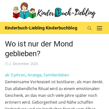
Skip
to
content
Kinderbuch-Liebling Kinderbuchblog
Wo ist nur der Mond
geblieben?
Posted
2. Dezember 2025
on
ab 3 Jahren
, 
Anzeige
, 
Familienleben
Gemeinsame Vorlesezeit ist kostbarer, als man denkt.
Das allabendliche Ritual wird zu einem emotionalen
Geschenk, an das man sich viele Jahre später noch
erinnern wird. Geborgenheit und Nähe schaffen
Verbindung und ein Innehalten fernab vom Alltag.