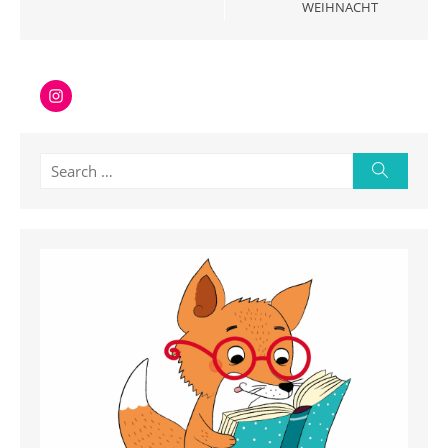
WEIHNACHT
Instagram
Search
Search
for: