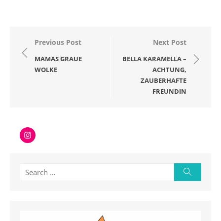
Beitragsnavigation
Previous Post
Next Post
MAMAS GRAUE
BELLA KARAMELLA –
WOLKE
ACHTUNG,
ZAUBERHAFTE
FREUNDIN
Instagram
Search
Search
for: