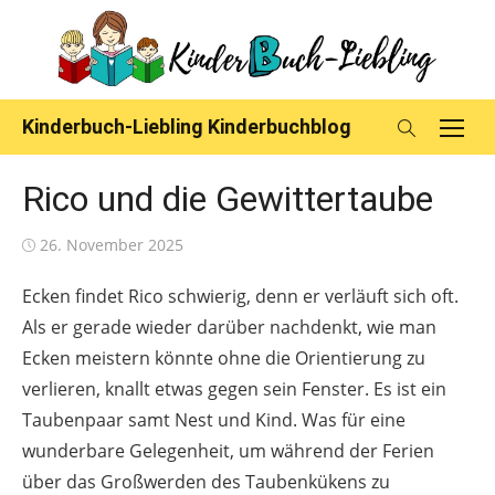
Skip
to
content
Kinderbuch-Liebling Kinderbuchblog
Rico und die Gewittertaube
Posted
26. November 2025
on
Ecken findet Rico schwierig, denn er verläuft sich oft.
Als er gerade wieder darüber nachdenkt, wie man
Ecken meistern könnte ohne die Orientierung zu
verlieren, knallt etwas gegen sein Fenster. Es ist ein
Taubenpaar samt Nest und Kind. Was für eine
wunderbare Gelegenheit, um während der Ferien
über das Großwerden des Taubenkükens zu