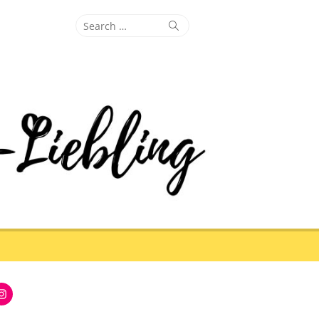
Search
Search
for:
Instagram