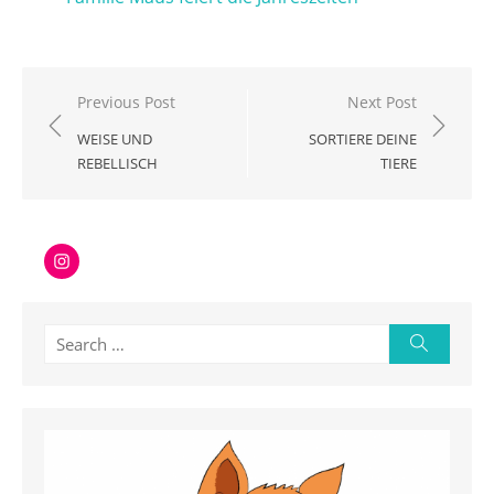
Beitragsnavigation
Previous Post
Next Post
WEISE UND
SORTIERE DEINE
REBELLISCH
TIERE
Instagram
Search
Search
for: