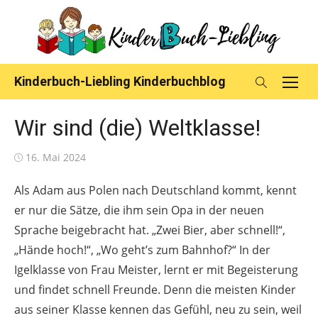
Skip
to
content
Kinderbuch-Liebling Kinderbuchblog
Wir sind (die) Weltklasse!
Posted
16. Mai 2024
on
Als Adam aus Polen nach Deutschland kommt, kennt
er nur die Sätze, die ihm sein Opa in der neuen
Sprache beigebracht hat. „Zwei Bier, aber schnell!“,
„Hände hoch!“, „Wo geht’s zum Bahnhof?“ In der
Igelklasse von Frau Meister, lernt er mit Begeisterung
und findet schnell Freunde. Denn die meisten Kinder
aus seiner Klasse kennen das Gefühl, neu zu sein, weil