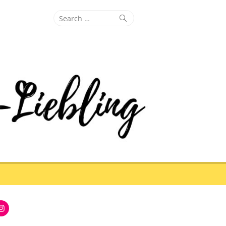
Search
Search
for:
Instagram