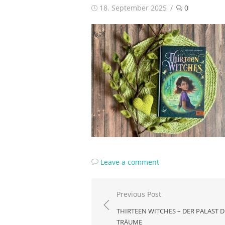
Posted
18. September 2025
0
on
Leave a comment
Beitragsnavigation
Previous Post
THIRTEEN WITCHES – DER PALAST 
TRÄUME