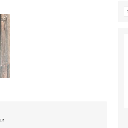
S
fo
DER