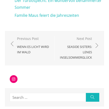
Der Turbospecht: Ein wundervoll behämmerter
Sommer
Familie Maus feiert die Jahreszeiten
Beitragsnavigation
Previous Post
Next Post
WENN ES LICHT WIRD
SEASIDE SISTERS:
IM WALD
LENES
INSELSOMMERGLÜCK
Instagram
Search
Search
for: