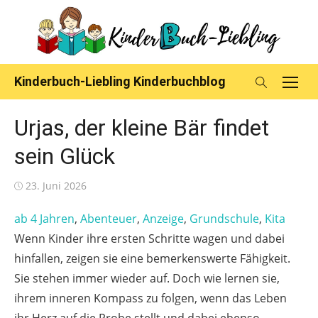
Skip
to
content
Kinderbuch-Liebling Kinderbuchblog
Urjas, der kleine Bär findet
sein Glück
Posted
23. Juni 2026
on
ab 4 Jahren
, 
Abenteuer
, 
Anzeige
, 
Grundschule
, 
Kita
Wenn Kinder ihre ersten Schritte wagen und dabei
hinfallen, zeigen sie eine bemerkenswerte Fähigkeit.
Sie stehen immer wieder auf. Doch wie lernen sie,
ihrem inneren Kompass zu folgen, wenn das Leben
ihr Herz auf die Probe stellt und dabei ebenso