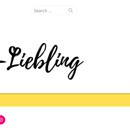
Search
Search
for:
Instagram