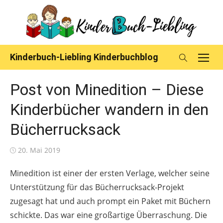
Skip
to
content
Kinderbuch-Liebling Kinderbuchblog
Post von Minedition – Diese
Kinderbücher wandern in den
Bücherrucksack
Posted
20. Mai 2019
on
Minedition ist einer der ersten Verlage, welcher seine
Unterstützung für das Bücherrucksack-Projekt
zugesagt hat und auch prompt ein Paket mit Büchern
schickte. Das war eine großartige Überraschung. Die