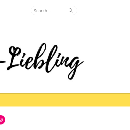
Search
Search
for:
Instagram