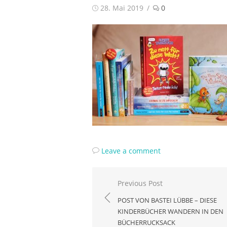
Posted
28. Mai 2019
0
on
Leave a comment
Beitragsnavigation
Previous Post
POST VON BASTEI LÜBBE – DIESE
KINDERBÜCHER WANDERN IN DEN
BÜCHERRUCKSACK