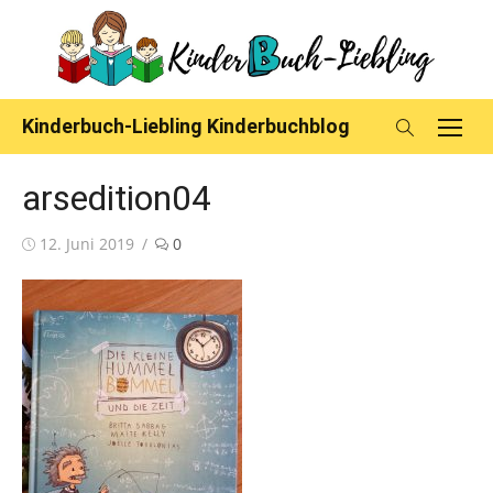
Skip
to
content
Kinderbuch-Liebling Kinderbuchblog
arsedition04
Posted
12. Juni 2019
0
on