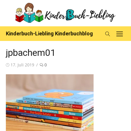
Skip
to
content
Kinderbuch-Liebling Kinderbuchblog
jpbachem01
Posted
17. Juli 2019
0
on