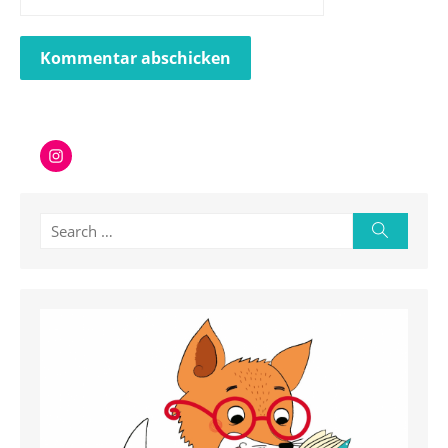
Instagram
Search
Search
for: