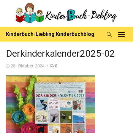
Skip
to
content
Kinderbuch-Liebling Kinderbuchblog
Derkinderkalender2025-02
Posted
28. Oktober 2024
0
on