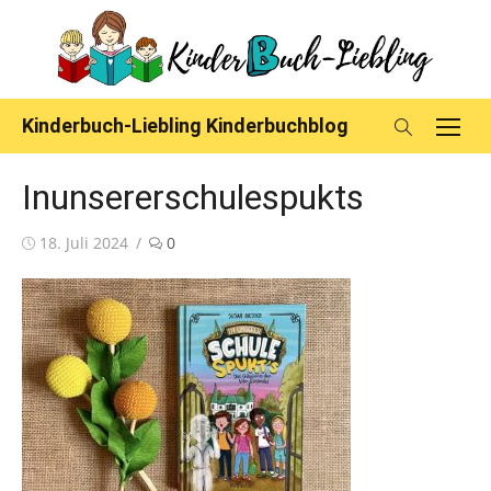
Skip
to
content
Kinderbuch-Liebling Kinderbuchblog
Inunsererschulespukts
Posted
18. Juli 2024
0
on