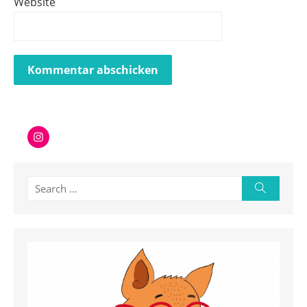
Website
Instagram
Search
Search
for: