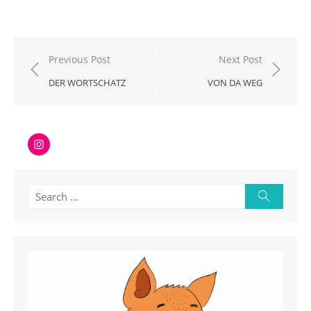
Beitragsnavigation
Previous Post
Next Post
DER WORTSCHATZ
VON DA WEG
Instagram
Search
Search
for: