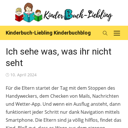
Skip
to
content
Kinderbuch-Liebling Kinderbuchblog
Ich sehe was, was ihr nicht
seht
Posted
10. April 2024
on
Für die Eltern startet der Tag mit dem Stoppen des
Handyweckers, dem Checken von Mails, Nachrichten
und Wetter-App. Und wenn ein Ausflug ansteht, dann
funktioniert jeder Schritt nur dank Navigation mittels
Smartphone. Die Eltern sind ja völlig hilflos, findet das
Kind. Bloß gut, dass es Wege aus dem eigenen