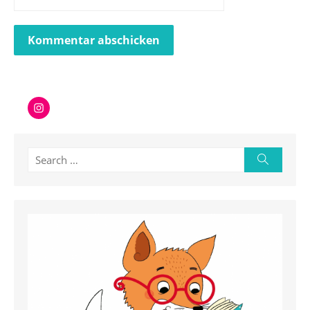
Instagram
Search
Search
for: