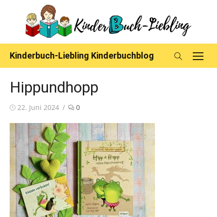
Skip
to
content
Kinderbuch-Liebling Kinderbuchblog
Hippundhopp
Posted
22. Juni 2024
0
on