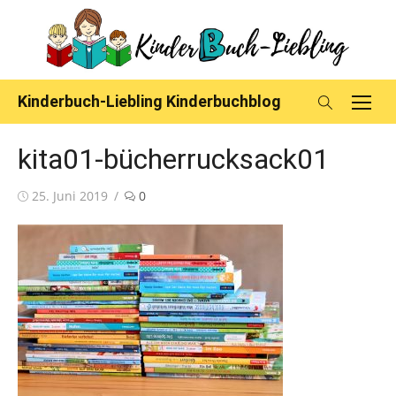
Skip
to
content
Kinderbuch-Liebling Kinderbuchblog
kita01-bücherrucksack01
Posted
25. Juni 2019
0
on