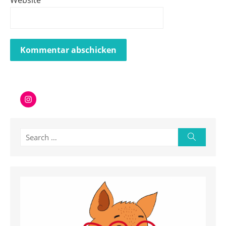
Instagram
Search
Search
for: