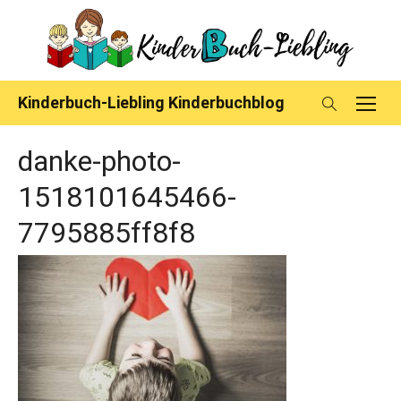
Skip
to
content
Kinderbuch-Liebling Kinderbuchblog
danke-photo-
1518101645466-
7795885ff8f8