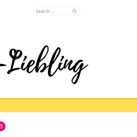
Search
Search
for:
Instagram