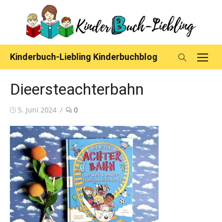
Skip
to
content
Kinderbuch-Liebling Kinderbuchblog
Dieersteachterbahn
Posted
5. Juni 2024
0
on