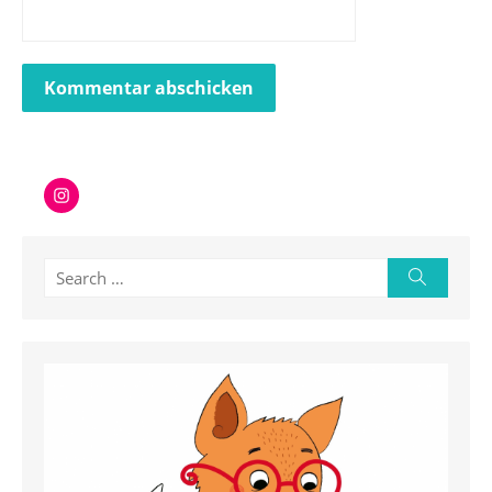
Instagram
Search
Search
for: