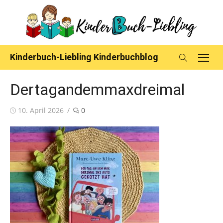
Skip
to
content
Kinderbuch-Liebling Kinderbuchblog
Dertagandemmaxdreimal
Posted
10. April 2026
0
on