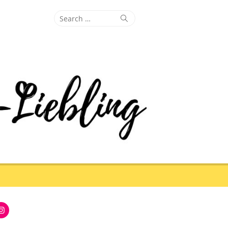
Search
Search
for:
Instagram