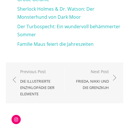
Sherlock Holmes & Dr. Watson: Der
Monsterhund von Dark Moor
Der Turbospecht: Ein wundervoll behämmerter
Sommer
Familie Maus feiert die Jahreszeiten
Beitragsnavigation
Previous Post
Next Post
DIE ILLUSTRIERTE
FRIEDA, NIKKI UND
ENZYKLOPÄDIE DER
DIE GRENZKUH
ELEMENTE
Instagram