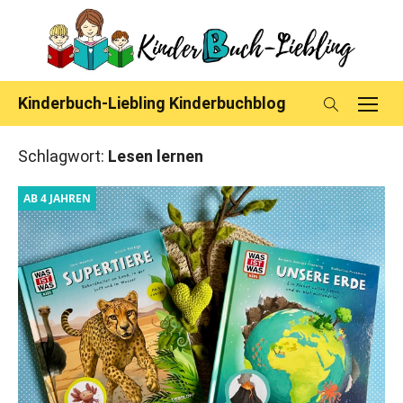
Skip
to
content
Kinderbuch-Liebling Kinderbuchblog
Schlagwort:
Lesen lernen
AB 4 JAHREN