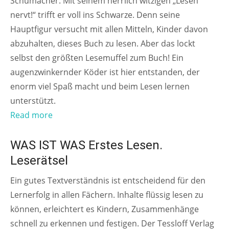
Schumacher. Mit seinem herrlich witzigen „Lesen
nervt!“ trifft er voll ins Schwarze. Denn seine
Hauptfigur versucht mit allen Mitteln, Kinder davon
abzuhalten, dieses Buch zu lesen. Aber das lockt
selbst den größten Lesemuffel zum Buch! Ein
augenzwinkernder Köder ist hier entstanden, der
enorm viel Spaß macht und beim Lesen lernen
unterstützt.
Read more
AB 6 JAHREN
WAS IST WAS Erstes Lesen.
Leserätsel
Ein gutes Textverständnis ist entscheidend für den
Lernerfolg in allen Fächern. Inhalte flüssig lesen zu
können, erleichtert es Kindern, Zusammenhänge
schnell zu erkennen und festigen. Der Tessloff Verlag