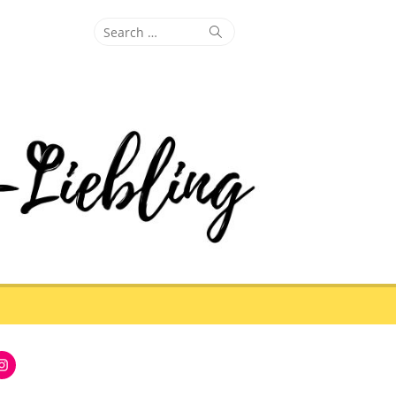
Search
Search
for:
Instagram