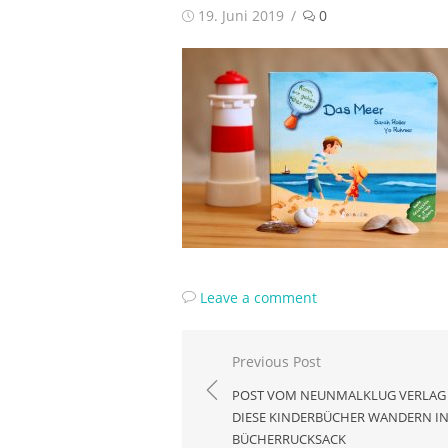
Posted
19. Juni 2019
0
on
Leave a comment
Beitragsnavigation
Previous Post
POST VOM NEUNMALKLUG VERLAG
DIESE KINDERBÜCHER WANDERN I
BÜCHERRUCKSACK