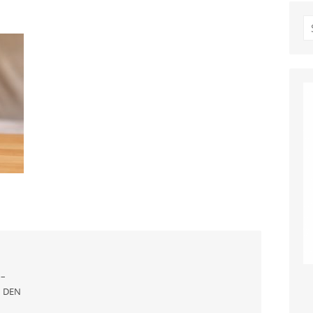
S
fo
 –
N DEN