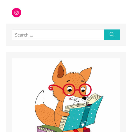
Instagram
Search
Search
for: