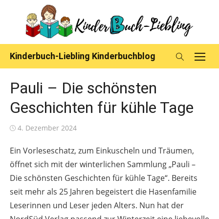
Skip
to
content
Kinderbuch-Liebling Kinderbuchblog
Pauli – Die schönsten
Geschichten für kühle Tage
Posted
4. Dezember 2024
on
Ein Vorleseschatz, zum Einkuscheln und Träumen,
öffnet sich mit der winterlichen Sammlung „Pauli –
Die schönsten Geschichten für kühle Tage“. Bereits
seit mehr als 25 Jahren begeistert die Hasenfamilie
Leserinnen und Leser jeden Alters. Nun hat der
NordSüd Verlag passend zur Winterzeit eine liebevolle