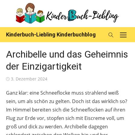
Skip
to
content
Kinderbuch-Liebling Kinderbuchblog
Archibelle und das Geheimnis
der Einzigartigkeit
Posted
3. Dezember 2024
on
Ganz klar: eine Schneeflocke muss strahlend weiß
sein, um als schön zu gelten. Doch ist das wirklich so?
Im Himmel bereiten sich die Schneeflocken auf ihren
Flug zur Erde vor, stopfen sich mit Eiscreme voll, um
groß und dick zu werden. Archibelle dagegen
schlendert zwischen den Wolken hin und her,