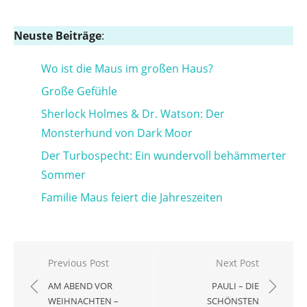
Neuste Beiträge
:
Wo ist die Maus im großen Haus?
Große Gefühle
Sherlock Holmes & Dr. Watson: Der
Monsterhund von Dark Moor
Der Turbospecht: Ein wundervoll behämmerter
Sommer
Familie Maus feiert die Jahreszeiten
Beitragsnavigation
Previous Post
Next Post
AM ABEND VOR
PAULI – DIE
WEIHNACHTEN –
SCHÖNSTEN