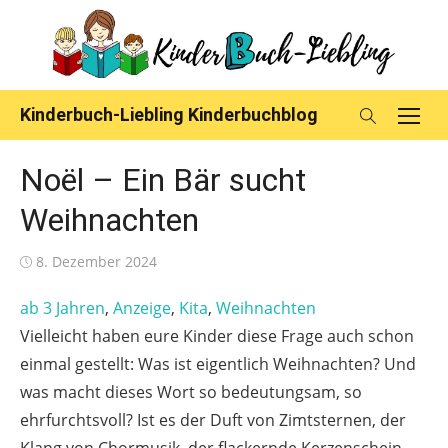
Skip
to
content
Kinderbuch-Liebling Kinderbuchblog
Noël – Ein Bär sucht
Weihnachten
Posted
8. Dezember 2024
on
ab 3 Jahren
, 
Anzeige
, 
Kita
, 
Weihnachten
Vielleicht haben eure Kinder diese Frage auch schon
einmal gestellt: Was ist eigentlich Weihnachten? Und
was macht dieses Wort so bedeutungsam, so
ehrfurchtsvoll? Ist es der Duft von Zimtsternen, der
Klang von Chormusik, der flackernde Kerzenschein