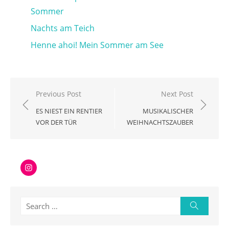
Sommer
Nachts am Teich
Henne ahoi! Mein Sommer am See
Beitragsnavigation
Previous Post
Next Post
ES NIEST EIN RENTIER
MUSIKALISCHER
VOR DER TÜR
WEIHNACHTSZAUBER
Instagram
Search
Search
for: