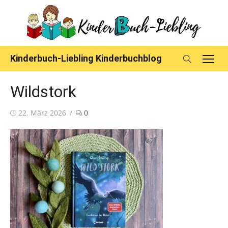
Skip
to
content
Kinderbuch-Liebling Kinderbuchblog
Wildstork
Posted
22. März 2026
0
on