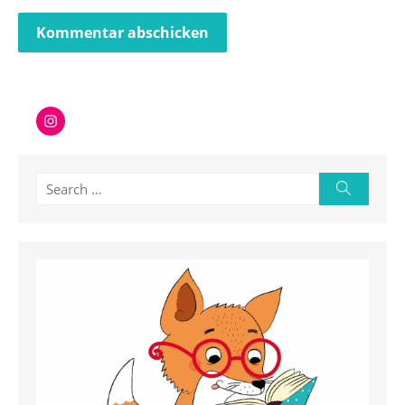
Instagram
Search
Search
for: