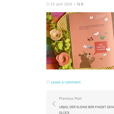
Posted
23. Juni 2026
0
on
Leave a comment
Beitragsnavigation
Previous Post
URJAS, DER KLEINE BÄR FINDET SEIN
GLÜCK