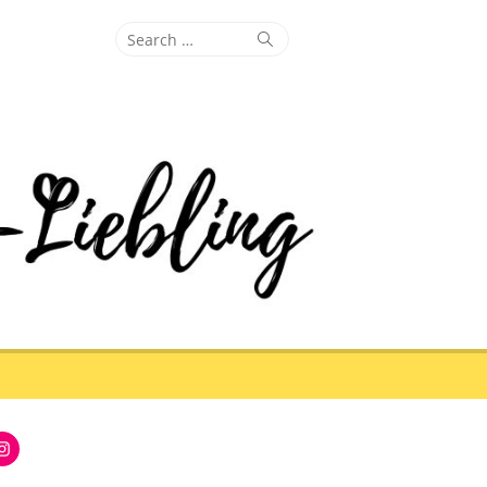
Search
Search
for:
Instagram