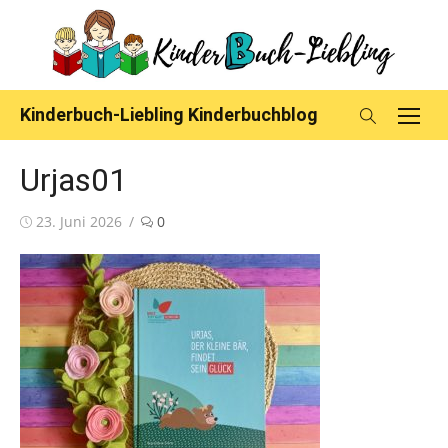
Skip
to
content
Kinderbuch-Liebling Kinderbuchblog
Urjas01
Posted
23. Juni 2026
0
on