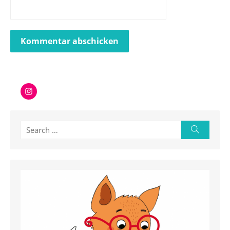
Instagram
Search
Search
for: