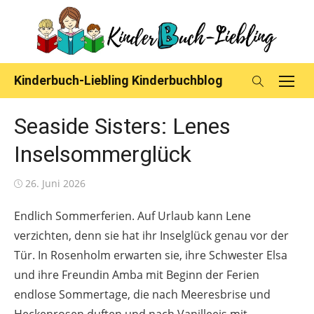
Skip
to
content
Kinderbuch-Liebling Kinderbuchblog
Seaside Sisters: Lenes
Inselsommerglück
Posted
26. Juni 2026
on
Endlich Sommerferien. Auf Urlaub kann Lene
verzichten, denn sie hat ihr Inselglück genau vor der
Tür. In Rosenholm erwarten sie, ihre Schwester Elsa
und ihre Freundin Amba mit Beginn der Ferien
endlose Sommertage, die nach Meeresbrise und
Heckenrosen duften und nach Vanilleeis mit