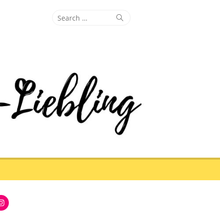
Search
Search
for:
Instagram