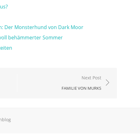
aus?
n: Der Monsterhund von Dark Moor
rvoll behämmerter Sommer
zeiten
Next Post
FAMILIE VON MURKS
hblog