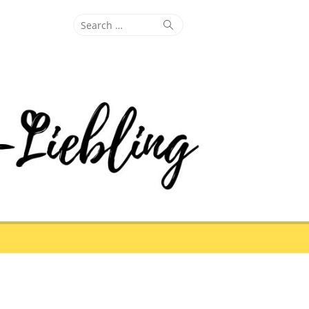
Search
Search
for: