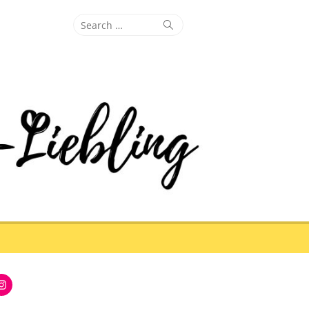
Search
Search
for:
Instagram