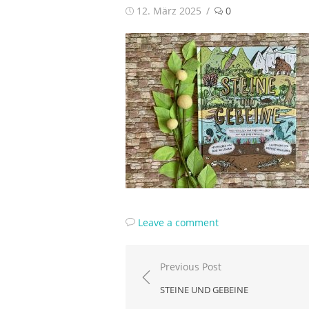
Posted
12. März 2025
0
on
Leave a comment
Beitragsnavigation
Previous Post
STEINE UND GEBEINE