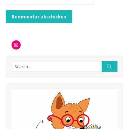
Instagram
Search
Search
for: