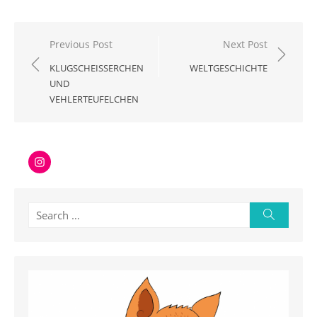
Beitragsnavigation
Previous Post
Next Post
KLUGSCHEISSERCHEN
WELTGESCHICHTE
UND
VEHLERTEUFELCHEN
Instagram
Search
Search
for: