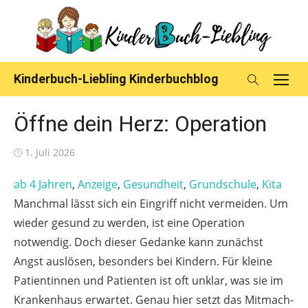
Skip
to
content
Kinderbuch-Liebling Kinderbuchblog
Öffne dein Herz: Operation
Posted
1. Juli 2026
on
ab 4 Jahren
, 
Anzeige
, 
Gesundheit
, 
Grundschule
, 
Kita
Manchmal lässt sich ein Eingriff nicht vermeiden. Um
wieder gesund zu werden, ist eine Operation
notwendig. Doch dieser Gedanke kann zunächst
Angst auslösen, besonders bei Kindern. Für kleine
Patientinnen und Patienten ist oft unklar, was sie im
Krankenhaus erwartet. Genau hier setzt das Mitmach-