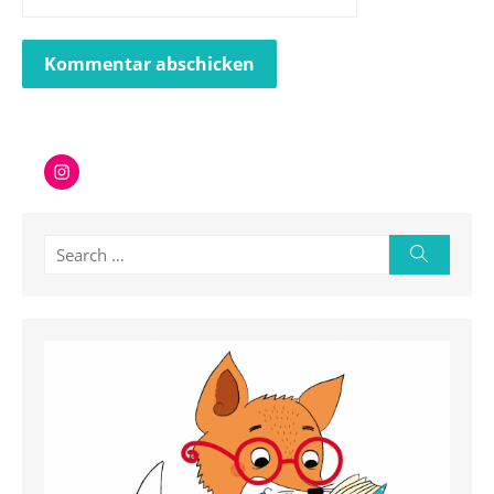
Instagram
Search
Search
for: