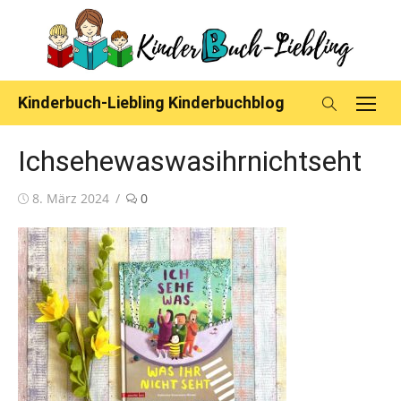
Skip
to
content
Kinderbuch-Liebling Kinderbuchblog
Ichsehewaswasihrnichtseht
Posted
8. März 2024
0
on