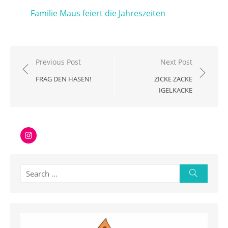
Familie Maus feiert die Jahreszeiten
Beitragsnavigation
Previous Post
Next Post
FRAG DEN HASEN!
ZICKE ZACKE
IGELKACKE
Instagram
Search
Search
for: