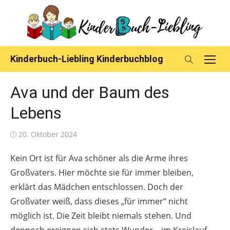
Skip
to
content
Kinderbuch-Liebling Kinderbuchblog
Ava und der Baum des
Lebens
Posted
20. Oktober 2024
on
Kein Ort ist für Ava schöner als die Arme ihres
Großvaters. Hier möchte sie für immer bleiben,
erklärt das Mädchen entschlossen. Doch der
Großvater weiß, dass dieses „für immer“ nicht
möglich ist. Die Zeit bleibt niemals stehen. Und
dennoch ereignen sich stets Wunder – im Kreislauf