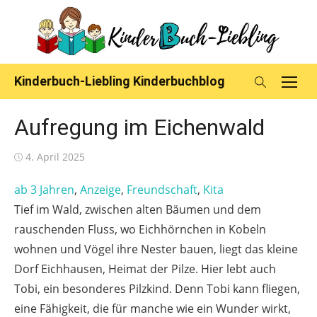
Skip
to
content
Kinderbuch-Liebling Kinderbuchblog
Aufregung im Eichenwald
Posted
4. April 2025
on
ab 3 Jahren
, 
Anzeige
, 
Freundschaft
, 
Kita
Tief im Wald, zwischen alten Bäumen und dem
rauschenden Fluss, wo Eichhörnchen in Kobeln
wohnen und Vögel ihre Nester bauen, liegt das kleine
Dorf Eichhausen, Heimat der Pilze. Hier lebt auch
Tobi, ein besonderes Pilzkind. Denn Tobi kann fliegen,
eine Fähigkeit, die für manche wie ein Wunder wirkt,