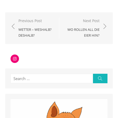
Beitragsnavigation
Previous Post
Next Post
WETTER – WESHALB?
WO ROLLEN ALL DIE
DESHALB?
EIER HIN?
Instagram
Search
Search
for: